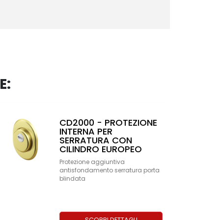
E:
ROK SFERIK BDS -
PROTETTORE
SERRATURA PER PORTE
BLINDATE E PORTONCINI
IN LEGNO - CLASSE 4
Protezione meccanica
semisferica Sferik in acciaio
carbonitrurato
SCOPRI DETTAGLI