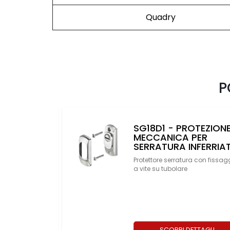
Quadry
P
OTEZIONE
XE - PROTEZIONI PER
PER
CILINDRI ELETTRONICI
NFERRIATA
a con fissaggio
TTAGLI
SCOPRI DETTAGLI