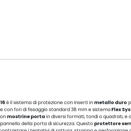
S16
è il sistema di protezione con inserti in
metallo duro
p
e con fori di fissaggio standard 38 mm e sistema
Flex Sy
 con
mostrine porta
in diversi formati, tondi o quadrati, e 
 pannello della porta di sicurezza. Questo
protettore ser
ntrastare i tentativi di rottura, strappo e perforazione d