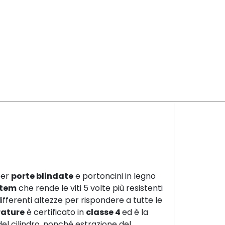
er
porte blindate
e portoncini in legno
stem
che rende le viti 5 volte più resistenti
differenti altezze per rispondere a tutte le
rature
è certificato in
classe 4
ed è la
el cilindro, nonché estrazione del