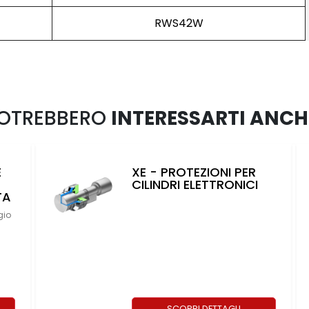
RWS42W
OTREBBERO
INTERESSARTI ANCH
CD2000 - PROTEZIONE
INTERNA PER
SERRATURA CON
CILINDRO EUROPEO
Protezione aggiuntiva
antisfondamento serratura porta
blindata
SCOPRI DETTAGLI