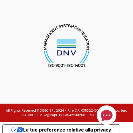
All Rights Reserved © DISEC SRL 2024 - P.I. e C.F.: 03532240268 - Cap.Soc. Euro
54.000,00 i.v. Reg.Impr. TV 03532240268 - REA TV 279278
Le tue preferenze relative alla privacy