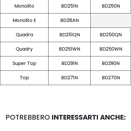
Monolito
BD251N
BD250N
Monolito E
BD28AN
Quadra
BD251QN
BD250QN
Quadry
BD251WN
BD250WN
Super Top
BD291N
BD290N
Top
BD271N
BD270N
POTREBBERO
INTERESSARTI ANCHE: