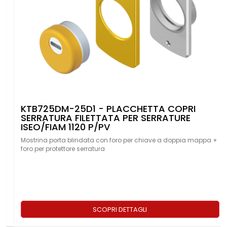
ROK SFERIK MONOLITO - PROTETTORE
SERRATURA CON PROFILO SEMISFERICO
SFERIK IN CLASSE 4 A CORPO UNICO CON
REGOLAZIONE A MOLLA
+
Protezione meccanica per porte blindate e portoncini in legno
con inserti in acciaio super rapido HSS
SCOPRI DETTAGLI