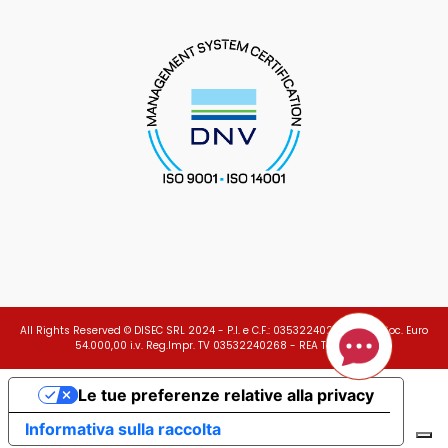
All Rights Reserved © DISEC SRL 2024 - P.I. e C.F.: 03532240268 - Cap.Soc. Euro
54.000,00 i.v. Reg.Impr. TV 03532240268 - REA TV 279278
Le tue preferenze relative alla privacy
Informativa sulla raccolta