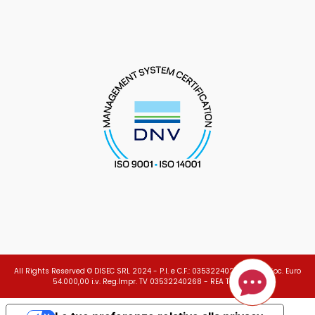
All Rights Reserved © DISEC SRL 2024 - P.I. e C.F.: 03532240268 - Cap.Soc. Euro
54.000,00 i.v. Reg.Impr. TV 03532240268 - REA TV 279278