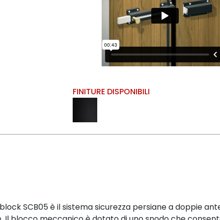
FINITURE DISPONIBILI
rblock SCB05 è il sistema sicurezza persiane a doppie a
ne. Il blocco meccanico è dotato di uno snodo che consen