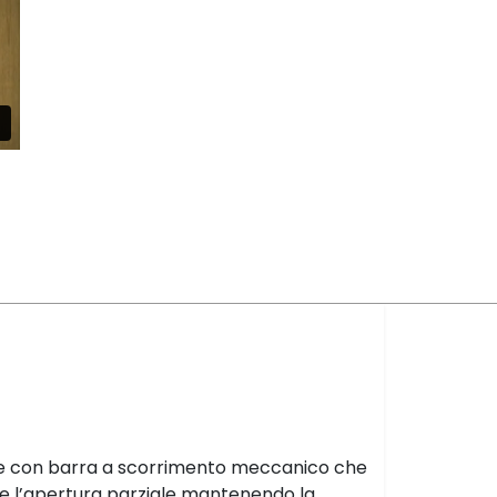
nte con barra a scorrimento meccanico che
te l’apertura parziale mantenendo la