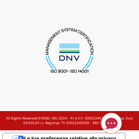
All Rights Reserved © DISEC SRL 2024 - P.I. e C.F.: 03532240268 - Cap.Soc. Euro
54.000,00 i.v. Reg.Impr. TV 03532240268 - REA TV 279278
Le tue preferenze relative alla privacy