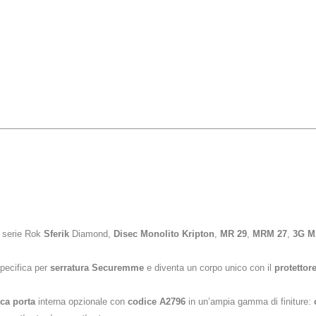
c
serie Rok
Sferik
Diamond,
Disec Monolito Kripton
,
MR 29
,
MRM 27
,
3G 
pecifica per
serratura Securemme
e diventa un corpo unico con il
protettor
cca porta
interna opzionale con
codice A2796
in un’ampia gamma di finiture: