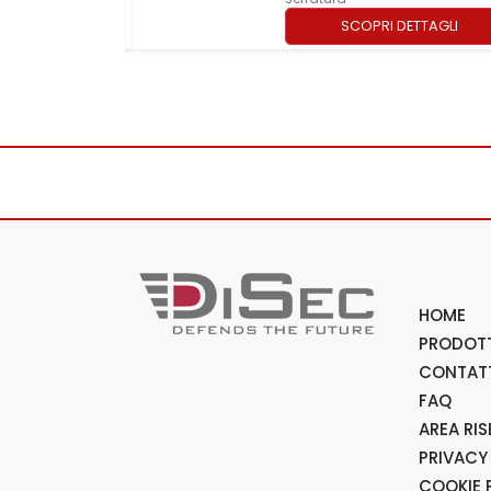
TTAGLI
SCOPRI DETTAGLI
HOME
PRODOTT
CONTAT
FAQ
AREA RI
PRIVACY
COOKIE 