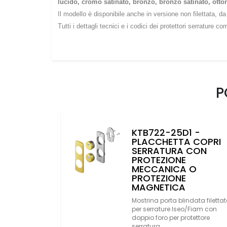
lucido, cromo satinato, bronzo, bronzo satinato, otton
Il modello è disponibile anche in versione non filettata, 
Tutti i dettagli tecnici e i codici dei protettori serrature c
P
1 -
KTB722-25D1 -
 COPRI
PLACCHETTA COPRI
ILETTATA
SERRATURA CON
RA DIERRE
PROTEZIONE
MECCANICA O
PROTEZIONE
data con foro
MAGNETICA
ccanica o
ica
Mostrina porta blindata filetta
per serrature Iseo/Fiam con
doppio foro per protettore
serratura