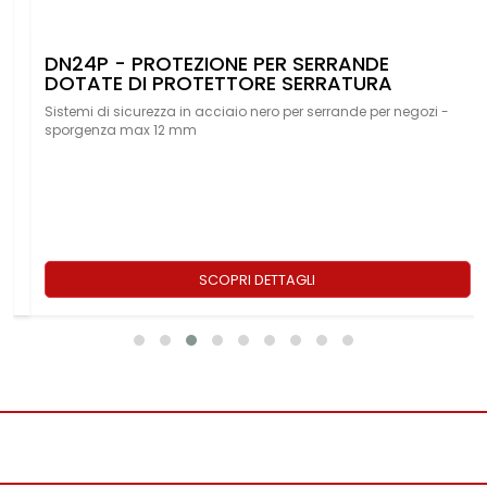
MGDN129PD1 - PROTEZIONE MAGNETICA
BASCULANTE GARAGE IN ACCIAIO NERO P
SERRATURE PREFER E NEMEF
 -
Protezione magnetica serratura sicurezza garage con doppi
foro per maniglia e protettore serratura
SCOPRI DETTAGLI