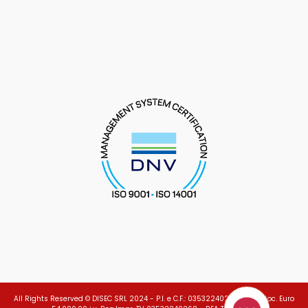
All Rights Reserved © DISEC SRL 2024 - P.I. e C.F.: 03532240268 - Cap.Soc. Euro