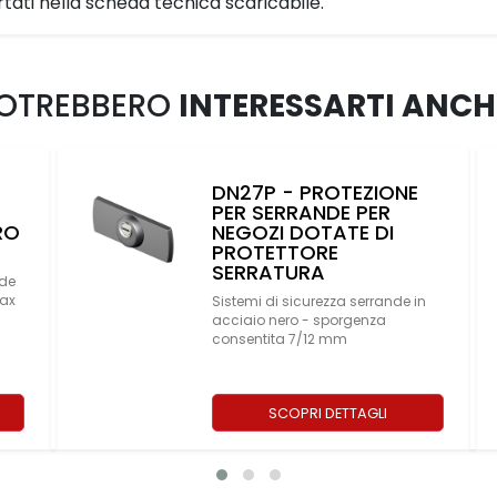
ortati nella scheda tecnica scaricabile.
OTREBBERO
INTERESSARTI ANCH
DN27P - PROTEZIONE
PER SERRANDE PER
RO
NEGOZI DOTATE DI
PROTETTORE
SERRATURA
nde
max
Sistemi di sicurezza serrande in
acciaio nero - sporgenza
consentita 7/12 mm
SCOPRI DETTAGLI