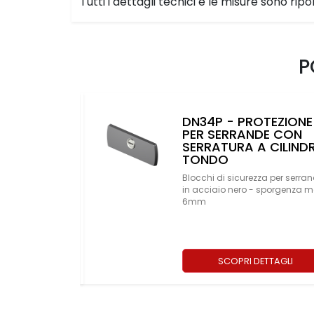
Tutti i dettagli tecnici e le misure sono rip
P
OTEZIONE
DN34P - PROTEZIONE
RE PER
PER SERRANDE CON
 ACCIAIO
SERRATURA A CILIND
TONDO
a per serrande
Blocchi di sicurezza per serra
oppia mappa
in acciaio nero - sporgenza 
6mm
TTAGLI
SCOPRI DETTAGLI